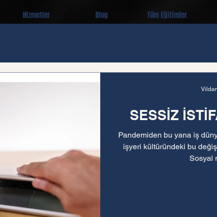
Hizmetler
Blog
Tüm Eğitimler
Vilda
SESSİZ İSTİ
Pandemiden bu yana iş dünya
işyeri kültüründeki bu deği
Sosyal 