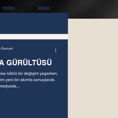
Yayınlar
İletişim
n Esenyel
FA GÜRÜLTÜSÜ
sı köklü bir değişim yaşarken,
şim yeni bir akımla sonuçlandı.
medyada...