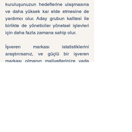
kuruluşunuzun hedeflerine ulaşmasına 
ve daha yüksek kar elde etmesine de 
yardımcı olur. Aday grubun kalitesi ile 
birlikte de yöneticiler yönetsel işlevleri 
için daha fazla zamana sahip olur.
İşveren markası istatistiklerini 
araştırırsanız, ve güçlü bir işveren 
markası olmanın maliyetlerinize yada 
performansınıza etkilerini incelerseniz  
işveren markanızı etkinleştirmeye 
başlamanız an meselesidir. 
Ancak, tabii ki yol uzun.
Güçlü bir işveren markasına sahip 
olmak isteyen bir şirket, çalışanlarını 
önemsediğini ve onlara değer verdiğini 
göstererek işe başlayabilir.