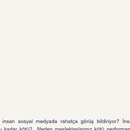
iz insan sosyal medyada rahatça görüş bildiriyor? İnsa
u kadar kötü?  Neden meslektaşlarınız kötü performan