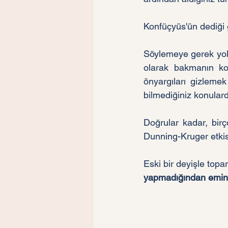
Konfüçyüs'ün dediği gi
Söylemeye gerek yok,
olarak bakmanın kol
önyargıları gizlemek
bilmediğiniz konular
Doğrular kadar, birç
Dunning-Kruger etkisi
Eski bir deyişle topa
yapmadığından emin 