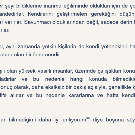
 şeyi bildiklerine inanma eğiliminde oldukları için de ç
ndedirler. Kendilerini geliştirmeleri gerektiğini düşü
r verirler. Savunmacı olduklarından değil, sadece derin bi
lar. 
i, aynı zamanda yetkin kişilerin de kendi yetenekleri h
ebep olan bir fenomendir.
gili olan yüksek vasıflı insanlar, üzerinde çalıştıkları kon
dadırlar ve bu nedenle hangi konuda bilmedikle
Sonuç olarak, daha eksiksiz bir bakış açısıyla, genellikle kon
hafife alırlar ve bu nedenle kararlarına ve hatta kend
ar bilmediğimi daha iyi anlıyorum”” diye boşuna söy