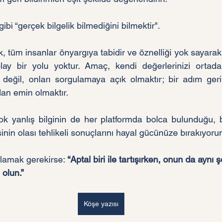
bi “gerçek bilgelik bilmediğini bilmektir".
 tüm insanlar önyargıya tabidir ve öznelliği yok sayarak 
ay bir yolu yoktur. Amaç, kendi değerlerinizi ortada
 değil, onları sorgulamaya açık olmaktır; bir adım geri
dan emin olmaktır.
ok yanlış bilginin de her platformda bolca bulunduğu, b
nin olası tehlikeli sonuçlarını hayal gücünüze bırakıyoru
rlamak gerekirse: 
“Aptal biri ile tartışırken, onun da aynı ş
olun.” 
Köşe yazısı