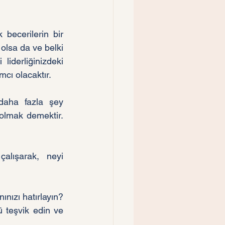
becerilerin bir 
lsa da ve belki 
iderliğinizdeki 
mcı olacaktır.
 daha fazla şey 
lmak demektir. 
alışarak, neyi 
nızı hatırlayın? 
ü teşvik edin ve 