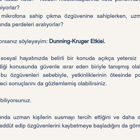
iyorlar? 
 mikrofona sahip çıkma özgüvenine sahiplerken, uzman
nda perdeleri aralıyorlar?
rsanız söyleyeyim: 
Dunning-Kruger Etkisi.    
 sosyal hayatınızda belirli bir konuda açıkça yetersiz
iği konusunda güvenle ısrar eden biriyle tanışmış olabil
bu özgüvenleri sebebiyle, yetkinliklerinin ötesinde poz
eci sonuçlarını da gözlemlemiş olabilirsiniz.
biliyorsunuz.
nda uzman kişilerin susmayı tercih ettiğini ve daha d
reddüt edip özgüvenlerini kaybetmeye başladığını da görmü