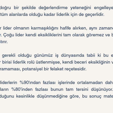
doğru bir şekilde değerlendirme yeteneğini engelleyen
üm alanlarda olduğu kadar liderlik için de geçerlidir.
r lider olmanın karmaşıklığını hafife alırken, aynı zamand
ır. Çoğu lider kendi eksikliklerini tam olarak göremez ve b
ırır.
gerekli olduğu günümüz iş dünyasında tabii ki bu eğ
 birisi liderlik rolü üstlenmişse, kendi beceri eksikliğinin v
amaması, potansiyel bir felaket reçetesidir.
liderlerin %90'ından fazlası işlerinde ortalamadan daha 
ların %80’inden fazlası bunun tam tersini düşünüyor.
 olduğunu kesinlikle düşünmediğine göre, bu sonuç mate