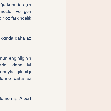
oğu konuda aşırı 
nmezler ve geri 
r öz farkındalık 
akkında daha az 
unun enginliğinin 
rini daha iyi 
uyla ilgili bilgi 
ilerine daha az 
lememiş Albert 