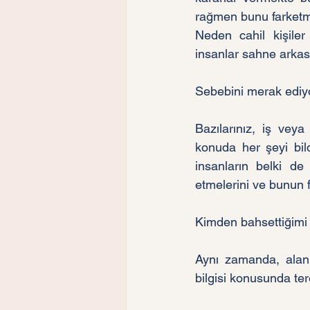
rağmen bunu farketm
Neden cahil kişiler
insanlar sahne arkası
Sebebini merak ediyo
Bazılarınız, iş veya
konuda her şeyi bild
insanların belki de 
etmelerini ve bunun f
Kimden bahsettiğimi 
Aynı zamanda, alanı
bilgisi konusunda te