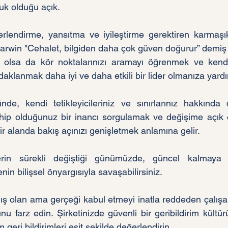
uk olduğu açık.
ğerlendirme, yansıtma ve iyileştirme gerektiren karmaşık 
Darwin "Cehalet, bilgiden daha çok güven doğurur” demiş o
 olsa da kör noktalarınızı aramayı öğrenmek ve kendi l
aklanmak daha iyi ve daha etkili bir lider olmanıza yardı
nde, kendi tetikleyicileriniz ve sınırlarınız hakkında
hip olduğunuz bir inancı sorgulamak ve değişime açık o
ir alanda bakış açınızı genişletmek anlamına gelir. 
lerin sürekli değiştiği günümüzde, güncel kalmaya ç
in bilişsel önyargısıyla savaşabilirsiniz. 
lış olan ama gerçeği kabul etmeyi inatla reddeden çalışanı
u farz edin. Şirketinizde güvenli bir geribildirim kültür
 geri bildirimleri eşit şekilde değerlendirin.