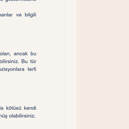
lar ve bilgili 
 olan, ancak bu 
irsiniz. Bu tür 
isyonlara terfi 
a kötüsü kendi 
ş olabilirsiniz.