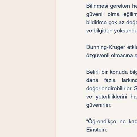
Bilinmesi gereken her
güvenli olma eğilimi
bildirime çok az değe
ve bilgiden yoksundur
Dunning-Kruger etkis
özgüvenli olmasına s
Belirli bir konuda bil
daha fazla farkın
değerlendirebilirler. 
ve yeterliliklerini 
güvenirler.
“Öğrendikçe ne kad
Einstein.