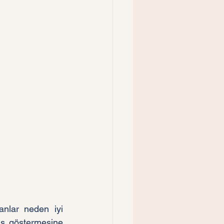
nlar neden iyi 
s göstermesine 