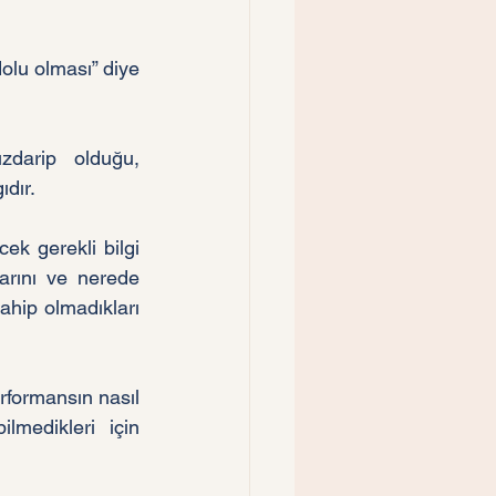
zdarip olduğu, 
dır. 
ek gerekli bilgi 
arını ve nerede 
hip olmadıkları 
rformansın nasıl 
medikleri için 