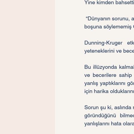
Yine kimden bahsetti
 “Dünyanın sorunu, akıllı insanlar şüpherlerle doluyken, aptalların özgüvenle dolu olması” diye 
boşuna söylememiş 
Dunning-Kruger etk
yeteneklerini ve bece
Bu illüzyonda kalmala
ve becerilere sahip 
yanlış yaptıklarını 
için harika oldukların
Sorun şu ki, aslında 
göründüğünü bilmed
yanlışlarını hata olar